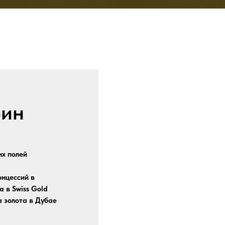
рин
их полей
нцессий в
 в Swiss Gold
 золота в Дубае